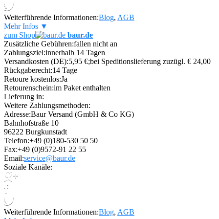
Weiterführende Informationen:
Blog
,
AGB
Mehr Infos ▼
zum Shop
baur.de
Zusätzliche Gebühren:
fallen nicht an
Zahlungsziel:
innerhalb 14 Tagen
Versandkosten (DE):
5,95 €;bei Speditionslieferung zuzügl. € 24,00
Rückgaberecht:
14 Tage
Retoure kostenlos:
Ja
Retourenschein:
im Paket enthalten
Lieferung in:
Weitere Zahlungsmethoden:
Adresse:
Baur Versand (GmbH & Co KG)
Bahnhofstraße 10
96222 Burgkunstadt
Telefon:
+49 (0)180-530 50 50
Fax:
+49 (0)9572-91 22 55
Email:
service@baur.de
Soziale Kanäle:
Weiterführende Informationen:
Blog
,
AGB