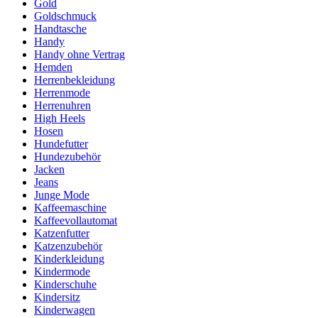
Gold
Goldschmuck
Handtasche
Handy
Handy ohne Vertrag
Hemden
Herrenbekleidung
Herrenmode
Herrenuhren
High Heels
Hosen
Hundefutter
Hundezubehör
Jacken
Jeans
Junge Mode
Kaffeemaschine
Kaffeevollautomat
Katzenfutter
Katzenzubehör
Kinderkleidung
Kindermode
Kinderschuhe
Kindersitz
Kinderwagen