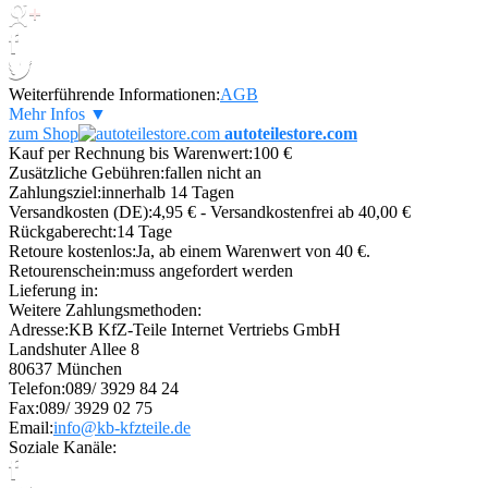
Weiterführende Informationen:
AGB
Mehr Infos ▼
zum Shop
autoteilestore.com
Kauf per Rechnung bis Warenwert:
100 €
Zusätzliche Gebühren:
fallen nicht an
Zahlungsziel:
innerhalb 14 Tagen
Versandkosten (DE):
4,95 € - Versandkostenfrei ab 40,00 €
Rückgaberecht:
14 Tage
Retoure kostenlos:
Ja, ab einem Warenwert von 40 €.
Retourenschein:
muss angefordert werden
Lieferung in:
Weitere Zahlungsmethoden:
Adresse:
KB KfZ-Teile Internet Vertriebs GmbH
Landshuter Allee 8
80637 München
Telefon:
089/ 3929 84 24
Fax:
089/ 3929 02 75
Email:
info@kb-kfzteile.de
Soziale Kanäle: