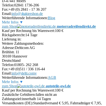
D-47441 Moers
Telefon:
02841 1736-206
Fax:
+49 (0) 2841 - 17 36 207
Email:
info@4taktershop.de
Weiterführende Informationen:
Blog
Mehr Infos ▼
zum Shop
motorradreifendirekt.de
Kauf per Rechnung bis Warenwert:
100 €
Rückgaberecht:
14 Tage
Lieferung in:
Weitere Zahlungsmethoden:
Adresse:
Delticom AG
Brühlstr. 11
30169 Hannover
Deutschland
Telefon:
01805- 262 268
Fax:
+49 (0)511 / 336 116-44
Email:
info@delti.comv
Weiterführende Informationen:
AGB
Mehr Infos ▼
zum Shop
autoteile-owl.de
Kauf per Rechnung bis Warenwert:
100 €
Zusätzliche Gebühren:
fallen nicht an
Zahlungsziel:
innerhalb 14 Tagen
Versandkosten (DE):
Standardversand € 5,95, Fahrradträger € 7,95,