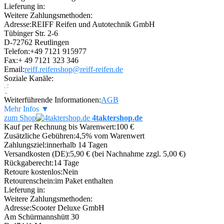
Lieferung in:
Weitere Zahlungsmethoden:
Adresse:
REIFF Reifen und Autotechnik GmbH
Tübinger Str. 2-6
D-72762 Reutlingen
Telefon:
+49 7121 915977
Fax:
+ 49 7121 323 346
Email:
reiff.reifenshop@reiff-reifen.de
Soziale Kanäle:
Weiterführende Informationen:
AGB
Mehr Infos ▼
zum Shop
4taktershop.de
Kauf per Rechnung bis Warenwert:
100 €
Zusätzliche Gebühren:
4,5% vom Warenwert
Zahlungsziel:
innerhalb 14 Tagen
Versandkosten (DE):
5,90 € (bei Nachnahme zzgl. 5,00 €)
Rückgaberecht:
14 Tage
Retoure kostenlos:
Nein
Retourenschein:
im Paket enthalten
Lieferung in:
Weitere Zahlungsmethoden:
Adresse:
Scooter Deluxe GmbH
Am Schürmannshütt 30