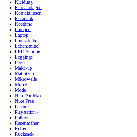
Kleidung
Klimaanlagen
Kontaktlinsen
Kosmetik
Kostüme
Lampen
Laptop
Laufschuhe
Lebensmittel
LED Schuhe
Leggings
Lego
Make-up
Matratzen
Mikrowelle
Möbel
Mode
Nike Air Max
Nike Free
Parfum
Playstation 4
Pullover
Rasenmäher
Reifen
Rucksack