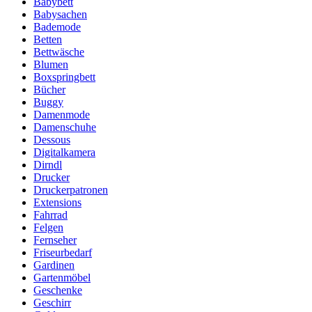
Babybett
Babysachen
Bademode
Betten
Bettwäsche
Blumen
Boxspringbett
Bücher
Buggy
Damenmode
Damenschuhe
Dessous
Digitalkamera
Dirndl
Drucker
Druckerpatronen
Extensions
Fahrrad
Felgen
Fernseher
Friseurbedarf
Gardinen
Gartenmöbel
Geschenke
Geschirr