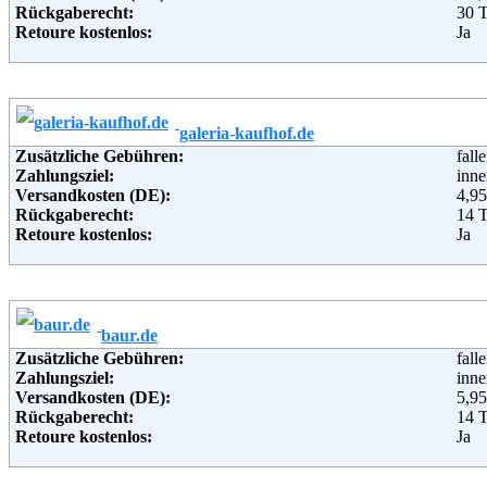
Rückgaberecht:
30 
Retoure kostenlos:
Ja
Retourenschein:
im P
Lieferung in:
Weitere Zahlungsmethoden:
galeria-kaufhof.de
Adresse:
Ott
Zusätzliche Gebühren:
fall
Wan
Zahlungsziel:
inne
221
Versandkosten (DE):
4,95
Telefon:
+49 
Rückgaberecht:
14 
Fax:
+49 
Retoure kostenlos:
Ja
Email:
serv
Retourenschein:
im P
Soziale Kanäle:
Lieferung in:
Weiterführende Informationen:
Blo
Weitere Zahlungsmethoden:
baur.de
Adresse:
GAL
Zusätzliche Gebühren:
fall
Leon
Zahlungsziel:
inne
506
Versandkosten (DE):
5,95
Telefon:
+49 
Rückgaberecht:
14 
Fax:
+49 
Retoure kostenlos:
Ja
Email:
serv
Retourenschein:
im P
Soziale Kanäle:
Lieferung in:
Weiterführende Informationen:
Blo