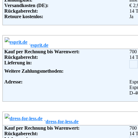
Atla
Versandkosten (DE):
€ 2,
Hoo
Rückgaberecht:
14 
110
Retoure kostenlos:
Ja
Nie
Retourenschein:
im P
Telefon:
+49 
Lieferung in:
Email:
serv
Soziale Kanäle:
Weitere Zahlungsmethoden:
Weiterführende Informationen:
Blo
esprit.de
Adresse:
TOM
Kauf per Rechnung bis Warenwert:
700
Gars
Rückgaberecht:
14 
224
Lieferung in:
Telefon:
+49 
Fax:
+49 
Weitere Zahlungsmethoden:
Email:
e-sh
Soziale Kanäle:
Adresse:
Espr
Weiterführende Informationen:
AG
Espr
D-4
Telefon:
+49
Fax:
+49 
Email:
serv
Soziale Kanäle:
dress-for-less.de
Weiterführende Informationen:
AG
Kauf per Rechnung bis Warenwert:
700
Rückgaberecht:
14 