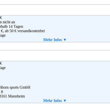
vice@schwab.de
g
,
AGB
 €
en nicht an
rhalb 14 Tagen
 €, ab 50 € versandkostenfrei
Tage
enlos, innerhalb von 60 Tagen.
Mehr Infos ▼
Mail
 €
 Retail, BV
Tage
osseum 1
3 NL Hilversum
derlande
 (0) 6995206453
elhorn sports GmbH
 8
8161 Mannheim
(0) 621 - 167 - 0100
Mehr Infos ▼
(0) 621 - 167 - 1404
o@engelhorn.de