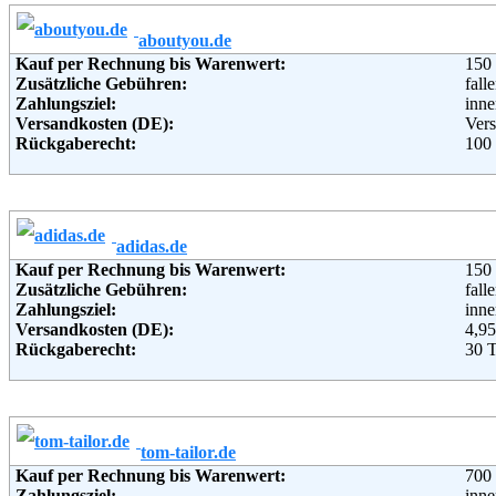
Soziale Kanäle:
aboutyou.de
Weiterführende Informationen:
Blo
Kauf per Rechnung bis Warenwert:
150
Zusätzliche Gebühren:
fall
Zahlungsziel:
inne
Versandkosten (DE):
Vers
Rückgaberecht:
100
Retoure kostenlos:
Ja
Retourenschein:
Muss
Lieferung in:
Weitere Zahlungsmethoden:
adidas.de
Kauf per Rechnung bis Warenwert:
150
Adresse:
AB
Zusätzliche Gebühren:
fall
Chri
Zahlungsziel:
inne
D-2
Versandkosten (DE):
4,95
Telefon:
080
Rückgaberecht:
30 
Email:
kun
Retoure kostenlos:
Ja
Soziale Kanäle:
Retourenschein:
im P
Weiterführende Informationen:
AG
Lieferung in:
Weitere Zahlungsmethoden:
tom-tailor.de
Kauf per Rechnung bis Warenwert:
700
Adresse:
adid
Zahlungsziel:
inne