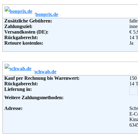
Weitere Zahlungsmethoden:
bonprix.de
Adresse:
Bau
Zusätzliche Gebühren:
fall
Bah
Zahlungsziel:
inne
962
Versandkosten (DE):
€ 5,
Telefon:
+49
Rückgaberecht:
14 
Fax:
+49
Retoure kostenlos:
Ja
Email:
ser
Retourenschein:
im P
Soziale Kanäle:
Lieferung in:
Weiterführende Informationen:
Blo
Weitere Zahlungsmethoden:
schwab.de
Adresse:
bonp
Kauf per Rechnung bis Warenwert:
150
Hald
Rückgaberecht:
14 
221
Lieferung in:
Telefon:
+49 
Fax:
+49 
Weitere Zahlungsmethoden:
Email:
serv
Soziale Kanäle:
Adresse:
Sch
Weiterführende Informationen:
AG
E-C
Kin
634
Telefon:
+49 
Fax:
+49 