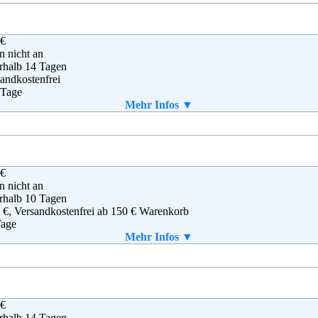
g
,
AGB
 €
en nicht an
rhalb 14 Tagen
andkostenfrei
 Tage
Mehr Infos ▼
 selbst gedruckt werden
 €
OUT YOU GmbH
en nicht an
stoph-Probst-Weg 4
rhalb 10 Tagen
0251 Hamburg
 €, Versandkostenfrei ab 150 € Warenkorb
0 30 15 085
Tage
denservice@aboutyou.de
Mehr Infos ▼
aket enthalten
B
 €
as International Trading B.V.
rhalb 14 Tagen