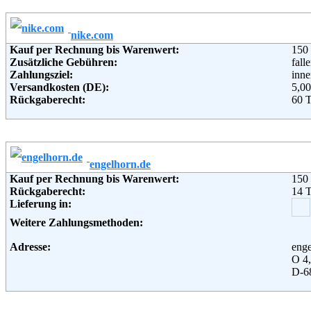
Email:
ser
Weiterführende Informationen:
Blo
nike.com
Kauf per Rechnung bis Warenwert:
150
Zusätzliche Gebühren:
fall
Zahlungsziel:
inne
Versandkosten (DE):
5,00
Rückgaberecht:
60 
Retoure kostenlos:
Kost
Retourenschein:
per 
Lieferung in:
Weitere Zahlungsmethoden:
engelhorn.de
Kauf per Rechnung bis Warenwert:
150
Adresse:
Nike
Rückgaberecht:
14 
Col
Lieferung in:
121
Nie
Weitere Zahlungsmethoden:
Telefon:
+49
Soziale Kanäle:
Adresse:
eng
O 4,
D-6
Telefon:
+49 
Fax:
+49 
Email:
inf