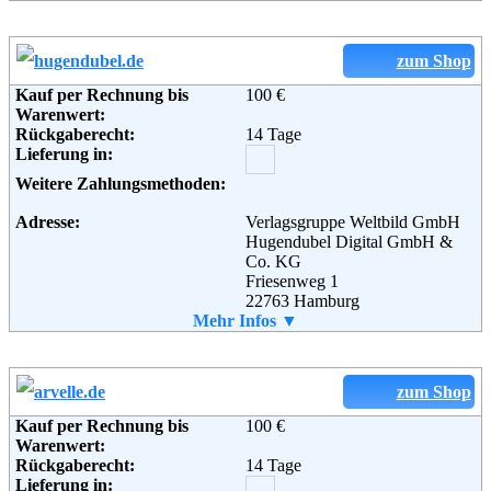
Fax:
02506-300-11-690
Email:
service@elfen.de
Soziale Kanäle:
zum Shop
Kauf per Rechnung bis
100 €
Warenwert:
Weiterführende
AGB
Rückgaberecht:
14 Tage
Informationen:
Lieferung in:
Weitere Zahlungsmethoden:
Adresse:
Verlagsgruppe Weltbild GmbH
Hugendubel Digital GmbH &
Co. KG
Friesenweg 1
22763 Hamburg
Telefon:
Mehr Infos ▼
089 - 70 80 99 47
Email:
info@hugendubel.de
Soziale Kanäle:
zum Shop
Weiterführende
Blog
,
AGB
Kauf per Rechnung bis
100 €
Informationen:
Warenwert:
Rückgaberecht:
14 Tage
Lieferung in: