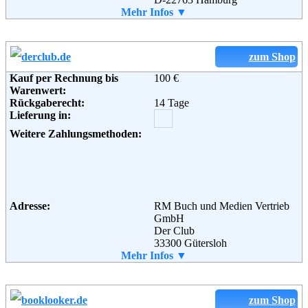
Email:
Mehr Infos ▼
service@ebook.de
Soziale Kanäle:
Weiterführende
Blog
,
AGB
zum Shop
Informationen:
Kauf per Rechnung bis
100 €
Warenwert:
Rückgaberecht:
14 Tage
Lieferung in:
Weitere Zahlungsmethoden:
Adresse:
RM Buch und Medien Vertrieb
GmbH
Der Club
33300 Gütersloh
Telefon:
Mehr Infos ▼
0180 / 5 415 233
Fax:
0180 / 5 415 700
Email:
service@derclub.de
Soziale Kanäle:
zum Shop