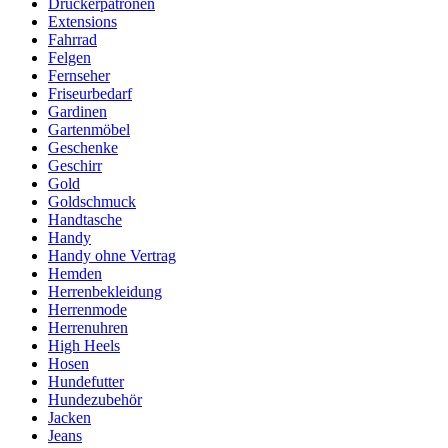
Druckerpatronen
Extensions
Fahrrad
Felgen
Fernseher
Friseurbedarf
Gardinen
Gartenmöbel
Geschenke
Geschirr
Gold
Goldschmuck
Handtasche
Handy
Handy ohne Vertrag
Hemden
Herrenbekleidung
Herrenmode
Herrenuhren
High Heels
Hosen
Hundefutter
Hundezubehör
Jacken
Jeans