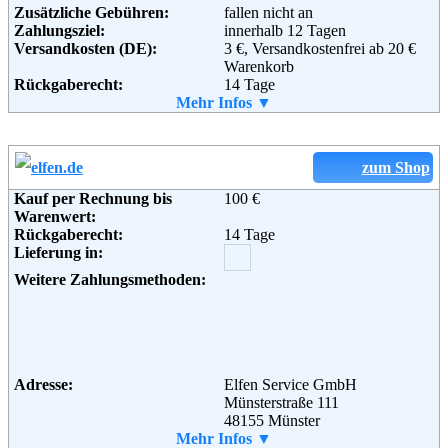
Weiterführende
Blog
,
AGB
Zusätzliche Gebühren:
fallen nicht an
Informationen:
Zahlungsziel:
innerhalb 12 Tagen
Versandkosten (DE):
3 €, Versandkostenfrei ab 20 €
Warenkorb
Rückgaberecht:
14 Tage
Retoure kostenlos:
Mehr Infos ▼
Nein
Retourenschein:
Muss selbst gedruckt werden
Lieferung in:
Weitere Zahlungsmethoden:
zum Shop
Kauf per Rechnung bis
100 €
Warenwert:
Rückgaberecht:
14 Tage
Adresse:
buch.de internetstores AG
Lieferung in:
An den Speichern 8
48157 Münster
Weitere Zahlungsmethoden:
Telefon:
+49 (0) 1805 - 30 91 80 *
Fax:
+49 (0) 1805 - 30 91 99
Email:
info@buch.de
Soziale Kanäle:
Adresse:
Elfen Service GmbH
Münsterstraße 111
Weiterführende
Blog
48155 Münster
Informationen:
Telefon:
Mehr Infos ▼
02506 300 11 200