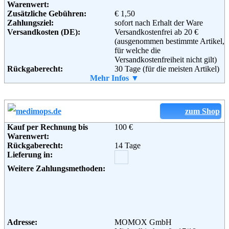
Warenwert:
Adresse:
buch.de internetstores AG
Zusätzliche Gebühren:
€ 1,50
An den Speichern 8
Zahlungsziel:
sofort nach Erhalt der Ware
48157 Münster
Versandkosten (DE):
Versandkostenfrei ab 20 €
Telefon:
+49 (0) 1805 - 84 15 41
(ausgenommen bestimmte Artikel,
Fax:
+49 (0) 1805 - 30 91 99
für welche die
Email:
info@thalia.de
Versandkostenfreiheit nicht gilt)
Soziale Kanäle:
Rückgaberecht:
30 Tage (für die meisten Artikel)
Retoure kostenlos:
Mehr Infos ▼
Ja, ab einem Warenwert von 40 €.
Retourenschein:
Muss selbst gedruckt werden
Weiterführende
AGB
Lieferung in:
Informationen:
Weitere Zahlungsmethoden:
zum Shop
Kauf per Rechnung bis
100 €
Warenwert:
Rückgaberecht:
14 Tage
Adresse:
Amazon EU S.a.r.l.
Lieferung in:
Rue Plaetis
2338 Luxemburg
Weitere Zahlungsmethoden:
Telefon:
+49 (0)8 00-3 63 84 6
Email:
impressum@amazon.de
Soziale Kanäle:
Adresse:
MOMOX GmbH
Weiterführende
AGB