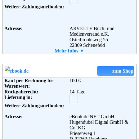
Weitere Zahlungsmethoden:
Adresse:
ARVELLE Buch- und
Medienversand e.K.
Osterbrooksweg 55
22869 Schenefeld
Telefon:
Mehr Infos ▼
+49 (0)40 – 87 97 44 690
Fax:
+49 (0)40 – 87 97 44 699
Email:
service@arvelle.de
Soziale Kanäle:
zum Shop
Kauf per Rechnung bis
100 €
Warenwert:
Weiterführende
AGB
Rückgaberecht:
14 Tage
Informationen:
Lieferung in:
Weitere Zahlungsmethoden:
Adresse:
eBook.de NET GmbH
Hugendubel Digital GmbH &
Co. KG
Friesenweg 1
D-22763 Hamburg