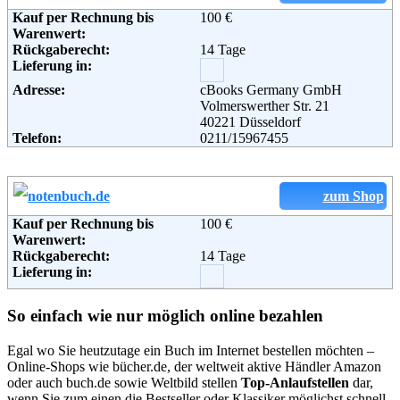
Kauf per Rechnung bis
100 €
Warenwert:
Weiterführende
AGB
Rückgaberecht:
14 Tage
Informationen:
Lieferung in:
Adresse:
cBooks Germany GmbH
Volmerswerther Str. 21
40221 Düsseldorf
Telefon:
0211/15967455
zum Shop
Kauf per Rechnung bis
100 €
Warenwert:
Rückgaberecht:
14 Tage
Lieferung in:
So einfach wie nur möglich online bezahlen
Egal wo Sie heutzutage ein Buch im Internet bestellen möchten –
Online-Shops wie bücher.de, der weltweit aktive Händler Amazon
oder auch buch.de sowie Weltbild stellen
Top-Anlaufstellen
dar,
wenn Sie zum einen die Bestseller oder Klassiker möglichst schnell