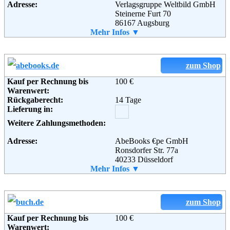
Fax:
+49 (0) 821 45 02 299
Adresse:
Verlagsgruppe Weltbild GmbH
Email:
service@buecher.de
Steinerne Furt 70
Soziale Kanäle:
86167 Augsburg
Telefon:
Mehr Infos ▼
+49 (0) 180 - 53 54 368
Fax:
+49 (0) 821 - 70 04 369
Weiterführende
Blog
,
AGB
Email:
info@weltbild.de
Informationen:
Soziale Kanäle:
zum Shop
Kauf per Rechnung bis
100 €
Warenwert:
Weiterführende
Blog
,
AGB
Rückgaberecht:
14 Tage
Informationen:
Lieferung in:
Weitere Zahlungsmethoden:
Adresse:
AbeBooks €pe GmbH
Ronsdorfer Str. 77a
40233 Düsseldorf
Telefon:
Mehr Infos ▼
+49 (0) 211 - 7117069 - 0
Fax:
+49 (0 )211 - 7117069 - 19
Email:
info@abebooks.de
Soziale Kanäle:
zum Shop
Kauf per Rechnung bis
100 €
Warenwert: