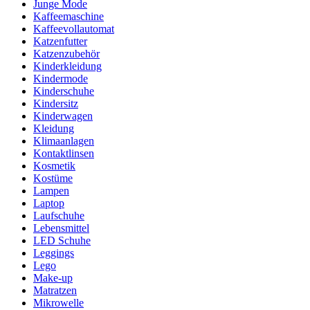
Junge Mode
Kaffeemaschine
Kaffeevollautomat
Katzenfutter
Katzenzubehör
Kinderkleidung
Kindermode
Kinderschuhe
Kindersitz
Kinderwagen
Kleidung
Klimaanlagen
Kontaktlinsen
Kosmetik
Kostüme
Lampen
Laptop
Laufschuhe
Lebensmittel
LED Schuhe
Leggings
Lego
Make-up
Matratzen
Mikrowelle