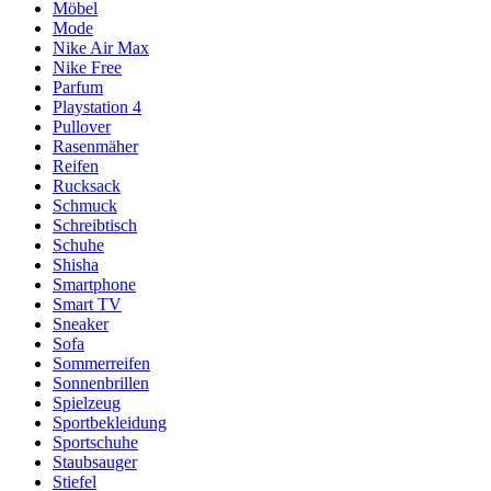
Möbel
Mode
Nike Air Max
Nike Free
Parfum
Playstation 4
Pullover
Rasenmäher
Reifen
Rucksack
Schmuck
Schreibtisch
Schuhe
Shisha
Smartphone
Smart TV
Sneaker
Sofa
Sommerreifen
Sonnenbrillen
Spielzeug
Sportbekleidung
Sportschuhe
Staubsauger
Stiefel