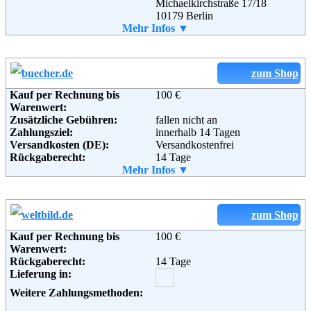
Michaelkirchstraße 17/18
Informationen:
10179 Berlin
Telefon:
Mehr Infos ▼
+49 (0) 3342 - 30 80 34 34
Email:
kundenservice@medimops.de
Soziale Kanäle:
zum Shop
Kauf per Rechnung bis
100 €
Weiterführende
AGB
Warenwert:
Informationen:
Zusätzliche Gebühren:
fallen nicht an
Zahlungsziel:
innerhalb 14 Tagen
Versandkosten (DE):
Versandkostenfrei
Rückgaberecht:
14 Tage
Retoure kostenlos:
Mehr Infos ▼
Ja
Retourenschein:
im Paket enthalten
Lieferung in:
Weitere Zahlungsmethoden:
zum Shop
Kauf per Rechnung bis
100 €
Warenwert:
Rückgaberecht:
14 Tage
Adresse:
buecher.de GmbH & Co. KG
Lieferung in:
Steinerne Furt 65 a
86167 Augsburg
Weitere Zahlungsmethoden:
Telefon:
+49 (0) 1803 001 579