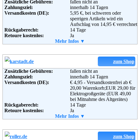
Zusätzliche Gebühren:
fallen nicht an
Informationen:
Zahlungsziel:
innerhalb 14 Tagen
Adresse:
Baur Versand (GmbH & Co KG)
Versandkosten (DE):
5,95 €, bei schweren oder
Bahnhofstraße 10
sperrigen Artikeln wird ein
96222 Burgkunstadt
Aufschlag von 14,95 € verrechnet
Telefon:
+49 (0)180-530 50 50
Rückgaberecht:
14 Tage
Fax:
+49 (0)9572-91 22 55
Retoure kostenlos:
Ja
Email:
service@baur.de
Retourenschein:
Mehr Infos ▼
im Paket enthalten
Soziale Kanäle:
Lieferung in:
Weitere Zahlungsmethoden:
zum Shop
Weiterführende
Blog
,
AGB
Adresse:
Heinrich Heine GmbH
Informationen:
Zusätzliche Gebühren:
fallen nicht an
Windeckstraße 15
Zahlungsziel:
innerhalb 14 Tagen
D-76135 Karlsruhe
Versandkosten (DE):
€ 4,95 - Versandkostenfrei ab €
Telefon:
0180–53636
20,00 Warenkorb;EUR 29,00 für
Fax:
+49-(0)721-991 1919
Elektrogroßgeräte (EUR 49,00
Email:
info@heine.de
bei Mitnahme des Altgerätes)
Soziale Kanäle:
Rückgaberecht:
14 Tage
Retoure kostenlos:
Ja
Weiterführende
Blog
,
AGB
Retourenschein:
Mehr Infos ▼
im Paket enthalten
Informationen:
Lieferung in:
Weitere Zahlungsmethoden:
zum Shop