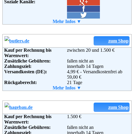
Soziale Kanäle:
Weiterführende
Mehr Infos ▼
Blog
,
AGB
Informationen:
zum Shop
Kauf per Rechnung bis
zwischen 20 und 1.500 €
Warenwert:
Zusätzliche Gebühren:
fallen nicht an
Zahlungsziel:
innerhalb 14 Tagen
Versandkosten (DE):
4,99 € - Versandkostenfrei ab
59,00 €
Rückgaberecht:
21 Tage
Retoure kostenlos:
Mehr Infos ▼
Ja
Retourenschein:
im Paket enthalten
Lieferung in:
Weitere Zahlungsmethoden:
zum Shop
Kauf per Rechnung bis
1.500 €
Warenwert:
Zusätzliche Gebühren:
fallen nicht an
Adresse:
BUTLERS GmbH & Co. KG
Zahlungsziel:
innerhalb 14 Tagen
Hohenzollernring 16-18