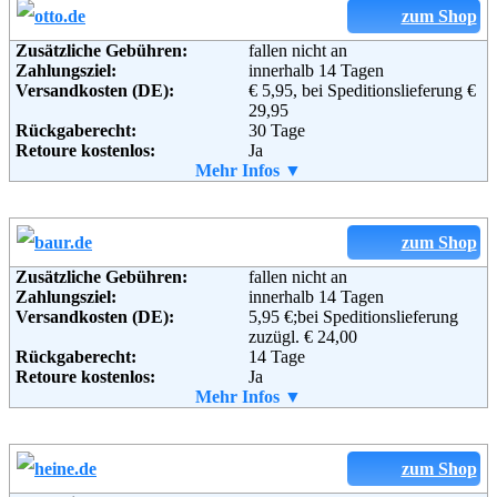
zum Shop
Zusätzliche Gebühren:
fallen nicht an
Zahlungsziel:
innerhalb 14 Tagen
Versandkosten (DE):
€ 5,95, bei Speditionslieferung €
29,95
Rückgaberecht:
30 Tage
Retoure kostenlos:
Ja
Retourenschein:
Mehr Infos ▼
im Paket enthalten
Lieferung in:
Weitere Zahlungsmethoden:
zum Shop
Zusätzliche Gebühren:
fallen nicht an
Zahlungsziel:
innerhalb 14 Tagen
Adresse:
Otto GmbH & Co KG
Versandkosten (DE):
5,95 €;bei Speditionslieferung
Wandsbeker Straße 3-7
zuzügl. € 24,00
22172 Hamburg
Rückgaberecht:
14 Tage
Telefon:
+49 (0)40 - 6461 - 0
Retoure kostenlos:
Ja
Fax:
+49 (0)40 - 6461 - 8571
Retourenschein:
Mehr Infos ▼
im Paket enthalten
Email:
service@otto.de
Lieferung in:
Soziale Kanäle:
Weitere Zahlungsmethoden:
zum Shop
Weiterführende
Blog
,
AGB