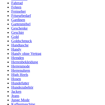
Fahrrad
Felgen
Fernseher
Friseurbedarf
Gardinen
Gartenmöbel
Geschenke
Geschirr
Gold
Goldschmuck
Handtasche
Handy
Handy ohne Vertrag
Hemden
Herrenbekleidung
Herrenmode
Herrenuhren
High Heels
Hosen
Hundefutter
Hundezubehör
Jacken
Jeans
Junge Mode
Kaffeemaschine