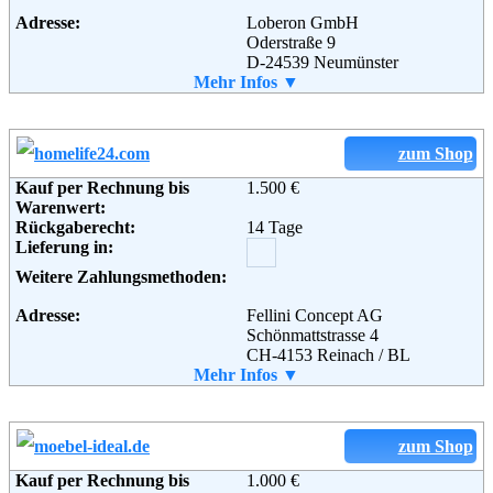
Adresse:
Loberon GmbH
Oderstraße 9
D-24539 Neumünster
Telefon:
Mehr Infos ▼
+49 (0) 4321 - 85 33 66 33
Email:
service@loberon.de
Soziale Kanäle:
Weiterführende
AGB
zum Shop
Informationen:
Kauf per Rechnung bis
1.500 €
Warenwert:
Rückgaberecht:
14 Tage
Lieferung in:
Weitere Zahlungsmethoden:
Adresse:
Fellini Concept AG
Schönmattstrasse 4
CH-4153 Reinach / BL
Telefon:
Mehr Infos ▼
01805 89 89 13
Fax:
+41 (0)61-5111179
Soziale Kanäle:
zum Shop
Kauf per Rechnung bis
1.000 €