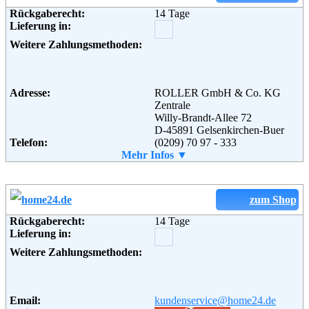
Rückgaberecht:
14 Tage
Lieferung in:
Weitere Zahlungsmethoden:
Adresse:
KARSTADT Warenhaus GmbH
Theodor-Althoff-Str. 2
45133 Essen
Telefon:
+49 (0) 180 - 5114414
Adresse:
ROLLER GmbH & Co. KG
Fax:
+49 (0) 180 - 5446610
Zentrale
Email:
hotline@karstadt.de
Willy-Brandt-Allee 72
Soziale Kanäle:
D-45891 Gelsenkirchen-Buer
Telefon:
(0209) 70 97 - 333
Fax:
Mehr Infos ▼
(0209) 70 97 - 209
Weiterführende
AGB
Email:
info@roller.de
Informationen:
Weiterführende
AGB
Informationen:
zum Shop
Rückgaberecht:
14 Tage
Lieferung in:
Weitere Zahlungsmethoden:
Email:
kundenservice@home24.de