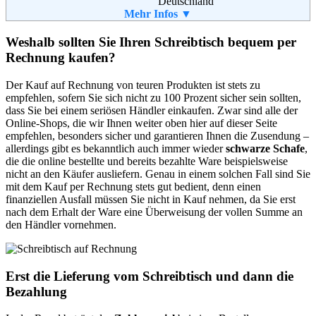
Deutschland
Informationen:
Telefon:
Mehr Infos ▼
02151 - 3658370
Fax:
02151 - 3658371
Email:
info@designhoming.com
Weshalb sollten Sie Ihren Schreibtisch bequem per
Rechnung kaufen?
Der Kauf auf Rechnung von teuren Produkten ist stets zu
empfehlen, sofern Sie sich nicht zu 100 Prozent sicher sein sollten,
dass Sie bei einem seriösen Händler einkaufen. Zwar sind alle der
Online-Shops, die wir Ihnen weiter oben hier auf dieser Seite
empfehlen, besonders sicher und garantieren Ihnen die Zusendung –
allerdings gibt es bekanntlich auch immer wieder
schwarze Schafe
,
die die online bestellte und bereits bezahlte Ware beispielsweise
nicht an den Käufer ausliefern. Genau in einem solchen Fall sind Sie
mit dem Kauf per Rechnung stets gut bedient, denn einen
finanziellen Ausfall müssen Sie nicht in Kauf nehmen, da Sie erst
nach dem Erhalt der Ware eine Überweisung der vollen Summe an
den Händler vornehmen.
Erst die Lieferung vom Schreibtisch und dann die
Bezahlung