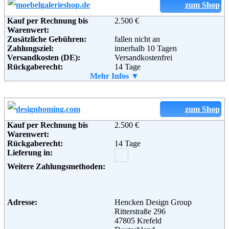
zum Shop
Kauf per Rechnung bis
2.500 €
Warenwert:
Zusätzliche Gebühren:
fallen nicht an
Zahlungsziel:
innerhalb 10 Tagen
Versandkosten (DE):
Versandkostenfrei
Rückgaberecht:
14 Tage
Retoure kostenlos:
Mehr Infos ▼
Ja
Retourenschein:
Kein Retourschein erforderlich.
Ware wird im Falle eine
Widerrufs kostenlos abgeholt.
zum Shop
Lieferung in:
Kauf per Rechnung bis
2.500 €
Weitere Zahlungsmethoden:
Warenwert:
Rückgaberecht:
14 Tage
Lieferung in:
Adresse:
OWL-Wohndesign e.K.
Weitere Zahlungsmethoden:
Inh. Daniela Gehring
Kohkamp 2
32130 Enger
Telefon:
+49 5224 - 93 80 80 6
Adresse:
Hencken Design Group
Fax:
+49 5224 - 99 73 46
Ritterstraße 296
Email:
info@moebelgalerieshop.de
47805 Krefeld
Weiterführende
Blog
,
AGB