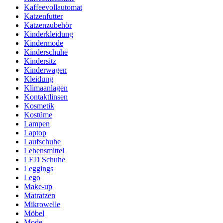
Kaffeevollautomat
Katzenfutter
Katzenzubehör
Kinderkleidung
Kindermode
Kinderschuhe
Kindersitz
Kinderwagen
Kleidung
Klimaanlagen
Kontaktlinsen
Kosmetik
Kostüme
Lampen
Laptop
Laufschuhe
Lebensmittel
LED Schuhe
Leggings
Lego
Make-up
Matratzen
Mikrowelle
Möbel
Mode