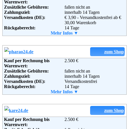
Warenwert:
Zusätzliche Gebühren:
fallen nicht an
Zahlungsziel:
innerhalb 14 Tagen
Versandkosten (DE):
€ 3,90 - Versandkostenfrei ab €
30,00 Warenkorb
Rückgaberecht:
14 Tage
Retoure kostenlos:
Mehr Infos ▼
Ja
Retourenschein:
muss angefordert werden
Lieferung in:
Weitere Zahlungsmethoden:
zum Shop
Kauf per Rechnung bis
2.500 €
Warenwert:
Zusätzliche Gebühren:
fallen nicht an
Adresse:
Ideal Group KG
Zahlungsziel:
innerhalb 14 Tagen
Hengstforde 2
Versandkosten (DE):
Versandkostenfrei
26607 Aurich - Middels
Rückgaberecht:
14 Tage
Telefon:
04947 - 91 76 77
Retoure kostenlos:
Mehr Infos ▼
Ja
Fax:
+49 (0) 4947 917655
Retourenschein:
muss angefordert werden
Email:
info@moebel-ideal.de
Lieferung in:
Soziale Kanäle:
Weitere Zahlungsmethoden:
zum Shop
Weiterführende
Blog
Kauf per Rechnung bis
2.500 €
Adresse:
Inh. D&S Trading GbR
Informationen:
Warenwert:
Mescheder Str. 25