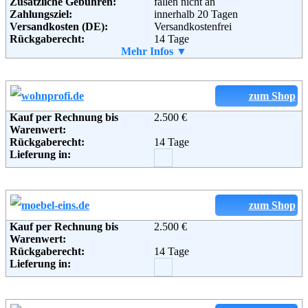
Zusätzliche Gebühren:
fallen nicht an
D-59889 Eslohe (Nordrhein-
Zahlungsziel:
innerhalb 20 Tagen
Westfalen, Hochsauerland)
Versandkosten (DE):
Versandkostenfrei
Germany
Rückgaberecht:
14 Tage
Telefon:
02973 97 91 20
Retoure kostenlos:
Mehr Infos ▼
Ja
Fax:
02973 9791210
Retourenschein:
muss angefordert werden
Email:
service@pharao24.de
Lieferung in:
Soziale Kanäle:
Weitere Zahlungsmethoden:
zum Shop
Weiterführende
Blog
Kauf per Rechnung bis
2.500 €
Adresse:
KARE Online GmbH
Informationen:
Warenwert:
Zeppelinstr. 16
Rückgaberecht:
14 Tage
85746 Garching
Lieferung in:
Telefon:
+49 (0)89 / 21 55 13 51 - 9
Email:
info@kare24.de
Soziale Kanäle:
Weiterführende
AGB
zum Shop
Informationen:
Kauf per Rechnung bis
2.500 €
Warenwert:
Rückgaberecht:
14 Tage
Lieferung in: