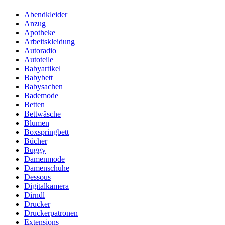
Abendkleider
Anzug
Apotheke
Arbeitskleidung
Autoradio
Autoteile
Babyartikel
Babybett
Babysachen
Bademode
Betten
Bettwäsche
Blumen
Boxspringbett
Bücher
Buggy
Damenmode
Damenschuhe
Dessous
Digitalkamera
Dirndl
Drucker
Druckerpatronen
Extensions