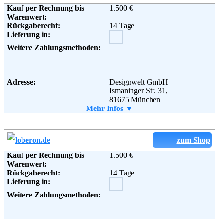
Kauf per Rechnung bis
1.500 €
Weiterführende
AGB
Warenwert:
Informationen:
Rückgaberecht:
14 Tage
Lieferung in:
Weitere Zahlungsmethoden:
Adresse:
Designwelt GmbH
Ismaninger Str. 31,
81675 München
Telefon:
Mehr Infos ▼
+49 (0) 89 1222 8060
Fax:
+49 (0) 89 1222 80649
Email:
service@avandeo.de
Soziale Kanäle:
zum Shop
Kauf per Rechnung bis
1.500 €
Warenwert:
Weiterführende
Blog
,
AGB
Rückgaberecht:
14 Tage
Informationen:
Lieferung in:
Weitere Zahlungsmethoden: