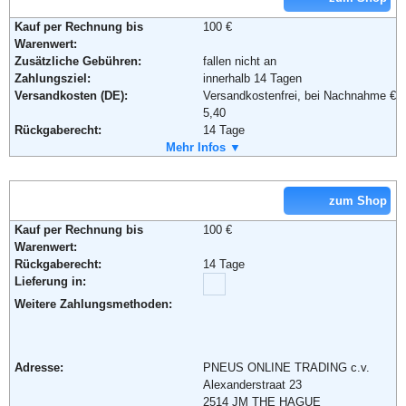
Kauf per Rechnung bis
100 €
Warenwert:
Zusätzliche Gebühren:
fallen nicht an
Zahlungsziel:
innerhalb 14 Tagen
Versandkosten (DE):
Versandkostenfrei, bei Nachnahme €
5,40
Rückgaberecht:
14 Tage
Retoure kostenlos:
Mehr Infos ▼
Ja
Retourenschein:
Muss selbst gedruckt werden
Lieferung in:
zum Shop
Weitere Zahlungsmethoden:
Kauf per Rechnung bis
100 €
Warenwert:
Rückgaberecht:
14 Tage
Adresse:
KB KfZ-Teile Internet Vertriebs
Lieferung in:
GmbH
Brienner Str. 28
Weitere Zahlungsmethoden:
80333 München
Telefon:
089 / 39 29 84 25
Fax:
089 / 39 29 02 75
Adresse:
PNEUS ONLINE TRADING c.v.
Email:
info@kb-kfzteile.de
Alexanderstraat 23
Weiterführende Informationen:
AGB
2514 JM THE HAGUE