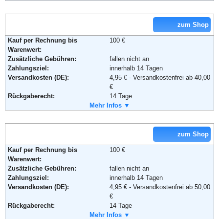
Fax:
+49 (0) 89 - 20 80 80 810
Email:
reifendirekt@delti.com
Soziale Kanäle:
zum Shop
Kauf per Rechnung bis
100 €
Warenwert:
Weiterführende Informationen:
AGB
Zusätzliche Gebühren:
fallen nicht an
Zahlungsziel:
innerhalb 14 Tagen
Versandkosten (DE):
4,95 € - Versandkostenfrei ab 40,00
€
Rückgaberecht:
14 Tage
Retoure kostenlos:
Mehr Infos ▼
Ja, ab einem Warenwert von 40 €.
Retourenschein:
muss angefordert werden
Lieferung in:
zum Shop
Weitere Zahlungsmethoden:
Kauf per Rechnung bis
100 €
Warenwert:
Zusätzliche Gebühren:
fallen nicht an
Zahlungsziel:
innerhalb 14 Tagen
Versandkosten (DE):
4,95 € - Versandkostenfrei ab 50,00
Adresse:
KB KfZ-Teile Internet Vertriebs
€
GmbH
Rückgaberecht:
14 Tage
Landshuter Allee 8
Retoure kostenlos:
Mehr Infos ▼
Ja
80637 München