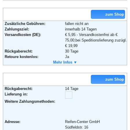
Lieferung in:
Soziale Kanäle:
Weitere Zahlungsmethoden:
zum Shop
Weiterführende Informationen:
Blog
,
AGB
Zusätzliche Gebühren:
fallen nicht an
Zahlungsziel:
innerhalb 14 Tagen
Adresse:
Baur Versand (GmbH & Co KG)
Versandkosten (DE):
€ 5,95 - Versandkostenfrei ab €
Bahnhofstraße 10
75,00;bei Speditionslieferung zuzügl.
96222 Burgkunstadt
€ 19,99
Telefon:
+49 (0)180-530 50 50
Rückgaberecht:
30 Tage
Fax:
+49 (0)9572-91 22 55
Retoure kostenlos:
Ja
Email:
service@baur.de
Retourenschein:
Mehr Infos ▼
im Paket enthalten
Soziale Kanäle:
Lieferung in:
Weitere Zahlungsmethoden:
zum Shop
Weiterführende Informationen:
Blog
,
AGB
Rückgaberecht:
14 Tage
Lieferung in:
Adresse:
QUELLE GmbH
Christoph-Probst-Weg 4
Weitere Zahlungsmethoden:
20251 Hamburg
Telefon:
+49 (0) 180 - 6 111 100
Fax:
+49 (0) 180 - 5 311 552
Adresse:
Reifen-Center GmbH
Email:
service@quelle.de
Südfeldstr. 16
Soziale Kanäle: