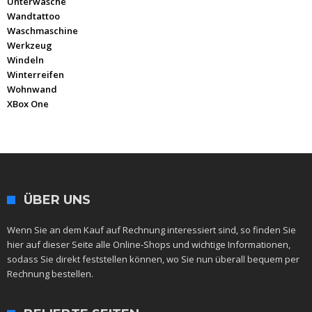
Unterwäsche
Wandtattoo
Waschmaschine
Werkzeug
Windeln
Winterreifen
Wohnwand
XBox One
ÜBER UNS
Wenn Sie an dem Kauf auf Rechnung interessiert sind, so finden Sie
hier auf dieser Seite alle Online-Shops und wichtige Informationen,
sodass Sie direkt feststellen können, wo Sie nun überall bequem per
Rechnung bestellen.