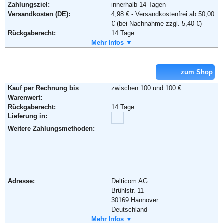
Zahlungsziel:
innerhalb 14 Tagen
Rue Plaetis
Versandkosten (DE):
4,98 € - Versandkostenfrei ab 50,00
2338 Luxemburg
€ (bei Nachnahme zzgl. 5,40 €)
Telefon:
+49 (0)8 00-3 63 84 6
Rückgaberecht:
14 Tage
Email:
impressum@amazon.de
Retoure kostenlos:
Mehr Infos ▼
Ja, ab einem Warenwert von 40 €.
Soziale Kanäle:
Retourenschein:
per Mail
Lieferung in:
zum Shop
Weitere Zahlungsmethoden:
Weiterführende Informationen:
AGB
Kauf per Rechnung bis
zwischen 100 und 100 €
Warenwert:
Rückgaberecht:
14 Tage
Lieferung in:
Adresse:
A.T.U Auto-Teile-Unger Handels
Weitere Zahlungsmethoden:
GmbH & Co. KG
Dr.-Kilian-Strasse 11
92637 Weiden i. d. Opf.
Telefon:
+49 (0) 180 - 527 - 1000
Fax:
+49 (0) 961 - 306 - 5672
Adresse:
Delticom AG
Email:
info@de.atu.eu
Brühlstr. 11
Soziale Kanäle:
30169 Hannover
Deutschland
Weiterführende Informationen:
AGB
Telefon:
Mehr Infos ▼
+49 (0) 1805 - 262 268