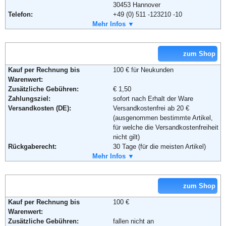
30453 Hannover
Telefon:
+49 (0) 511 -123210 -10
Fax:
Mehr Infos ▼
+49 (0) 511 -123210 -99
Weiterführende Informationen:
Blog
,
AGB
Email:
info@reifen.com
Soziale Kanäle:
zum Shop
Kauf per Rechnung bis
100 € für Neukunden
Weiterführende Informationen:
AGB
Warenwert:
Zusätzliche Gebühren:
€ 1,50
Zahlungsziel:
sofort nach Erhalt der Ware
Versandkosten (DE):
Versandkostenfrei ab 20 €
(ausgenommen bestimmte Artikel,
für welche die Versandkostenfreiheit
nicht gilt)
Rückgaberecht:
30 Tage (für die meisten Artikel)
Retoure kostenlos:
Mehr Infos ▼
Ja, ab einem Warenwert von 40 €.
Retourenschein:
Muss selbst gedruckt werden
Lieferung in:
zum Shop
Weitere Zahlungsmethoden:
Kauf per Rechnung bis
100 €
Warenwert:
Zusätzliche Gebühren:
fallen nicht an
Adresse:
Amazon EU S.a.r.l.