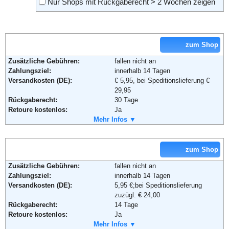
Nur Shops mit Rückgaberecht > 2 Wochen zeigen
zum Shop
Zusätzliche Gebühren:
fallen nicht an
Zahlungsziel:
innerhalb 14 Tagen
Versandkosten (DE):
€ 5,95, bei Speditionslieferung €
29,95
Rückgaberecht:
30 Tage
Retoure kostenlos:
Ja
Retourenschein:
Mehr Infos ▼
im Paket enthalten
Lieferung in:
Weitere Zahlungsmethoden:
zum Shop
Zusätzliche Gebühren:
fallen nicht an
Zahlungsziel:
innerhalb 14 Tagen
Adresse:
Otto GmbH & Co KG
Versandkosten (DE):
5,95 €;bei Speditionslieferung
Wandsbeker Straße 3-7
zuzügl. € 24,00
22172 Hamburg
Rückgaberecht:
14 Tage
Telefon:
+49 (0)40 - 6461 - 0
Retoure kostenlos:
Ja
Fax:
+49 (0)40 - 6461 - 8571
Retourenschein:
Mehr Infos ▼
im Paket enthalten
Email:
service@otto.de