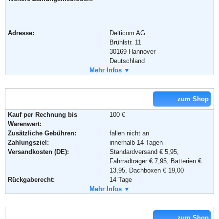
Telefon:
02841 1736-206
Fax:
+49 (0) 2841 - 17 36 207
Email:
info@4taktershop.de
Adresse:
Delticom AG
Weiterführende Informationen:
Blog
Brühlstr. 11
30169 Hannover
Deutschland
Telefon:
Mehr Infos ▼
01805- 262 268
Fax:
+49 (0)511 / 336 116-44
Email:
info@delti.comv
Weiterführende Informationen:
AGB
zum Shop
Kauf per Rechnung bis
100 €
Warenwert:
Zusätzliche Gebühren:
fallen nicht an
Zahlungsziel:
innerhalb 14 Tagen
Versandkosten (DE):
Standardversand € 5,95,
Fahrradträger € 7,95, Batterien €
13,95, Dachboxen € 19,00
Rückgaberecht:
14 Tage
Retoure kostenlos:
Mehr Infos ▼
Ja
Retourenschein:
muss angefordert werden
Lieferung in:
zum Shop