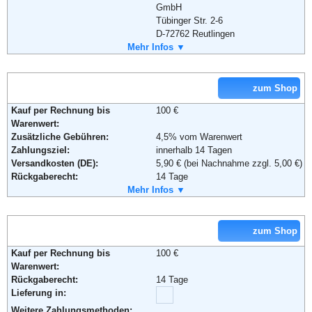
GmbH
Tübinger Str. 2-6
D-72762 Reutlingen
Weiterführende Informationen:
Blog
,
AGB
Telefon:
Mehr Infos ▼
+49 7121 915977
Fax:
+ 49 7121 323 346
Email:
reiff.reifenshop@reiff-reifen.de
Soziale Kanäle:
zum Shop
Weiterführende Informationen:
AGB
Kauf per Rechnung bis
100 €
Warenwert:
Zusätzliche Gebühren:
4,5% vom Warenwert
Zahlungsziel:
innerhalb 14 Tagen
Versandkosten (DE):
5,90 € (bei Nachnahme zzgl. 5,00 €)
Rückgaberecht:
14 Tage
Retoure kostenlos:
Mehr Infos ▼
Nein
Retourenschein:
im Paket enthalten
Lieferung in:
zum Shop
Weitere Zahlungsmethoden:
Kauf per Rechnung bis
100 €
Warenwert:
Rückgaberecht:
14 Tage
Adresse:
Scooter Deluxe GmbH
Lieferung in:
Am Schürmannshütt 30
D-47441 Moers
Weitere Zahlungsmethoden: