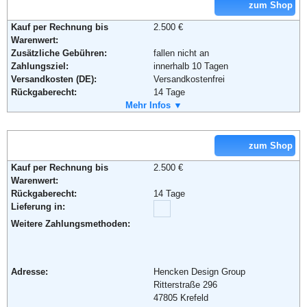
Soziale Kanäle:
zum Shop
Weiterführende Informationen:
AGB
Kauf per Rechnung bis
2.500 €
Warenwert:
Zusätzliche Gebühren:
fallen nicht an
Zahlungsziel:
innerhalb 10 Tagen
Versandkosten (DE):
Versandkostenfrei
Rückgaberecht:
14 Tage
Retoure kostenlos:
Mehr Infos ▼
Ja
Retourenschein:
Kein Retourschein erforderlich. Ware
wird im Falle eine Widerrufs
kostenlos abgeholt.
zum Shop
Lieferung in:
Kauf per Rechnung bis
2.500 €
Weitere Zahlungsmethoden:
Warenwert:
Rückgaberecht:
14 Tage
Lieferung in:
Adresse:
OWL-Wohndesign e.K.
Weitere Zahlungsmethoden:
Inh. Daniela Gehring
Kohkamp 2
32130 Enger
Adresse:
Hencken Design Group
Telefon:
+49 5224 - 93 80 80 6
Ritterstraße 296
Fax:
+49 5224 - 99 73 46
47805 Krefeld
Email:
info@moebelgalerieshop.de