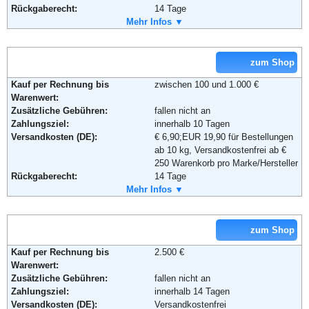
Rückgaberecht:
14 Tage
Retoure kostenlos:
Mehr Infos ▼
Ja
Retourenschein:
muss angefordert werden
Lieferung in:
zum Shop
Weitere Zahlungsmethoden:
Kauf per Rechnung bis
zwischen 100 und 1.000 €
Warenwert:
Zusätzliche Gebühren:
fallen nicht an
Adresse:
Ideal Group KG
Zahlungsziel:
innerhalb 10 Tagen
Hengstforde 2
Versandkosten (DE):
€ 6,90;EUR 19,90 für Bestellungen
26607 Aurich - Middels
ab 10 kg, Versandkostenfrei ab €
Telefon:
04947 - 91 76 77
250 Warenkorb pro Marke/Hersteller
Fax:
+49 (0) 4947 917655
Rückgaberecht:
14 Tage
Email:
info@moebel-ideal.de
Retoure kostenlos:
Mehr Infos ▼
Ja
Soziale Kanäle:
Retourenschein:
es liegt kein Retorenschein bei - je
nach Produkt erfolgt die
Weiterführende Informationen:
Blog
Rücksendung individuell über
zum Shop
Paketdienst oder Spedition
Kauf per Rechnung bis
2.500 €
Lieferung in:
Warenwert:
Zusätzliche Gebühren:
fallen nicht an
Weitere Zahlungsmethoden:
Zahlungsziel:
innerhalb 14 Tagen
Versandkosten (DE):
Versandkostenfrei