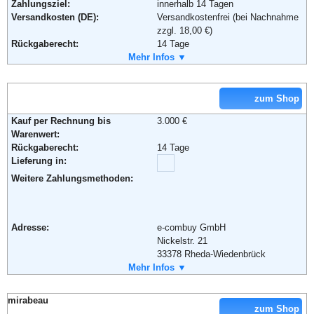
Zahlungsziel:
innerhalb 14 Tagen
Versandkosten (DE):
Versandkostenfrei (bei Nachnahme
zzgl. 18,00 €)
Rückgaberecht:
14 Tage
Retoure kostenlos:
Mehr Infos ▼
Ja
Retourenschein:
kein Retourschein - Ware wird ggf.
abgeholt.
Lieferung in:
zum Shop
Weitere Zahlungsmethoden:
Kauf per Rechnung bis
3.000 €
Warenwert:
Rückgaberecht:
14 Tage
Lieferung in:
Adresse:
Woody Möbel GbR
Beller Str. 7a
Weitere Zahlungsmethoden:
32839 Steinheim
Telefon:
05233-953257-0
Fax:
05233-383073
Adresse:
e-combuy GmbH
Email:
info@woody-moebel.de
Nickelstr. 21
Soziale Kanäle:
33378 Rheda-Wiedenbrück
Telefon:
Mehr Infos ▼
05242 - 405 417 700
Weiterführende Informationen:
Blog
Fax:
05242 - 405 417 799
Email:
info@e-combuy.de
mirabeau
Soziale Kanäle:
zum Shop