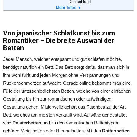
Deutschland
Weiterführende Informationen:
Blog
,
AGB
Telefon:
Mehr Infos ▼
02151 - 3658370
Fax:
02151 - 3658371
Email:
info@designhoming.com
Von japanischer Schlafkunst bis zum
Romantiker – Die breite Auswahl der
Betten
Jeder Mensch, welcher entspannt und gut schlafen möchte,
benötigt natürlich ein Bett. Das Bett sorgt dafür, das man sich in
ihm wohl fühlt und jeden Morgen ohne Verspannungen und
Rückenschmerzen aufwacht. Gerade online bekommt man eine
Fülle der unterschiedlichsten Betten, welche von einer einfachen
Gestaltung bis hin zur romantischen oder aufwändigen
Gestaltung gehen. Mittlerweile gehört das Futonbett zu der Art
Bett, welches am meisten verkauft wird. Aufwändiger gestaltet
sind
Polsterbetten
und zu den romantischen Bettentypen
gehören Metallbetten oder Himmelbetten. Mit den
Rattanbetten