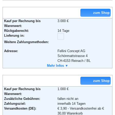
Email:
service@loberon.de
Soziale Kanäle:
zum Shop
Weiterführende Informationen:
AGB
Kauf per Rechnung bis
3.000 €
Warenwert:
Rückgaberecht:
14 Tage
Lieferung in:
Weitere Zahlungsmethoden:
Adresse:
Fellini Concept AG
Schönmattstrasse 4
CH-4153 Reinach / BL
Telefon:
Mehr Infos ▼
01805 89 89 13
Fax:
+41 (0)61-5111179
Soziale Kanäle:
zum Shop
Kauf per Rechnung bis
1.000 €
Warenwert:
Zusätzliche Gebühren:
fallen nicht an
Zahlungsziel:
innerhalb 14 Tagen
Versandkosten (DE):
€ 3,90 - Versandkostenfrei ab €
30,00 Warenkorb