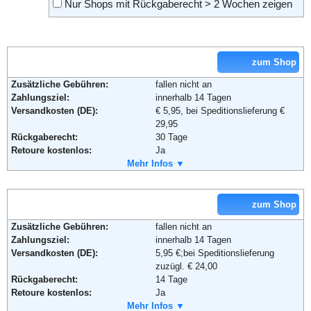
Nur Shops mit Rückgaberecht > 2 Wochen zeigen
zum Shop
Zusätzliche Gebühren:
fallen nicht an
Zahlungsziel:
innerhalb 14 Tagen
Versandkosten (DE):
€ 5,95, bei Speditionslieferung €
29,95
Rückgaberecht:
30 Tage
Retoure kostenlos:
Ja
Retourenschein:
Mehr Infos ▼
im Paket enthalten
Lieferung in:
Weitere Zahlungsmethoden:
zum Shop
Zusätzliche Gebühren:
fallen nicht an
Zahlungsziel:
innerhalb 14 Tagen
Adresse:
Otto GmbH & Co KG
Versandkosten (DE):
5,95 €;bei Speditionslieferung
Wandsbeker Straße 3-7
zuzügl. € 24,00
22172 Hamburg
Rückgaberecht:
14 Tage
Telefon:
+49 (0)40 - 6461 - 0
Retoure kostenlos:
Ja
Fax:
+49 (0)40 - 6461 - 8571
Retourenschein:
Mehr Infos ▼
im Paket enthalten
Email:
service@otto.de