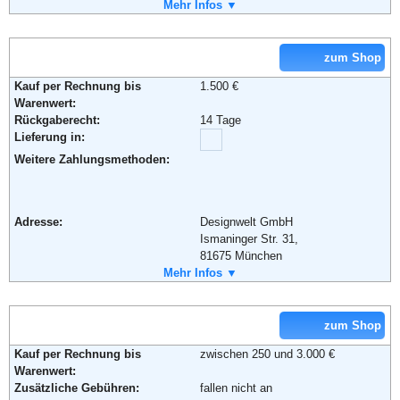
Telefon:
Mehr Infos ▼
0800 ­664 87 84
Fax:
06723 87863
Email:
service@salesfever.de
Soziale Kanäle:
zum Shop
Kauf per Rechnung bis
1.500 €
Weiterführende Informationen:
AGB
Warenwert:
Rückgaberecht:
14 Tage
Lieferung in:
Weitere Zahlungsmethoden:
Adresse:
Designwelt GmbH
Ismaninger Str. 31,
81675 München
Telefon:
Mehr Infos ▼
+49 (0) 89 1222 8060
Fax:
+49 (0) 89 1222 80649
Email:
service@avandeo.de
Soziale Kanäle:
zum Shop
Kauf per Rechnung bis
zwischen 250 und 3.000 €
Warenwert:
Weiterführende Informationen:
Blog
,
AGB
Zusätzliche Gebühren:
fallen nicht an