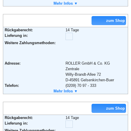
Weiterführende Informationen:
Blog
,
AGB
Retourenschein:
Mehr Infos ▼
im Paket enthalten
Lieferung in:
Weitere Zahlungsmethoden:
zum Shop
Rückgaberecht:
14 Tage
Lieferung in:
Weitere Zahlungsmethoden:
Adresse:
KARSTADT Warenhaus GmbH
Theodor-Althoff-Str. 2
45133 Essen
Adresse:
ROLLER GmbH & Co. KG
Telefon:
+49 (0) 180 - 5114414
Zentrale
Fax:
+49 (0) 180 - 5446610
Willy-Brandt-Allee 72
Email:
hotline@karstadt.de
D-45891 Gelsenkirchen-Buer
Soziale Kanäle:
Telefon:
(0209) 70 97 - 333
Fax:
Mehr Infos ▼
(0209) 70 97 - 209
Weiterführende Informationen:
AGB
Email:
info@roller.de
Weiterführende Informationen:
AGB
zum Shop
Rückgaberecht:
14 Tage
Lieferung in:
Weitere Zahlungsmethoden: