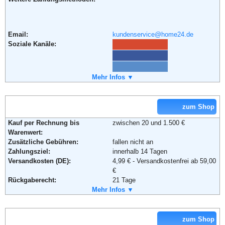
Email:
kundenservice@home24.de
Soziale Kanäle:
Weiterführende Informationen:
Mehr Infos ▼
Blog
,
AGB
zum Shop
Kauf per Rechnung bis
zwischen 20 und 1.500 €
Warenwert:
Zusätzliche Gebühren:
fallen nicht an
Zahlungsziel:
innerhalb 14 Tagen
Versandkosten (DE):
4,99 € - Versandkostenfrei ab 59,00
€
Rückgaberecht:
21 Tage
Retoure kostenlos:
Mehr Infos ▼
Ja
Retourenschein:
im Paket enthalten
Lieferung in:
zum Shop
Weitere Zahlungsmethoden: