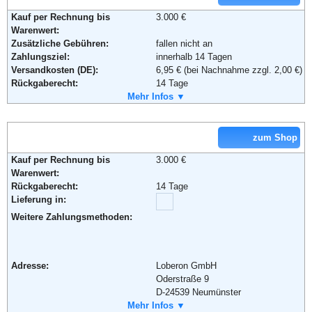
Kauf per Rechnung bis
3.000 €
Weiterführende Informationen:
AGB
Warenwert:
Zusätzliche Gebühren:
fallen nicht an
Zahlungsziel:
innerhalb 14 Tagen
Versandkosten (DE):
6,95 € (bei Nachnahme zzgl. 2,00 €)
Rückgaberecht:
14 Tage
Retoure kostenlos:
Mehr Infos ▼
Ja
Retourenschein:
im Paket enthalten
Lieferung in:
zum Shop
Weitere Zahlungsmethoden:
Kauf per Rechnung bis
3.000 €
Warenwert:
Rückgaberecht:
14 Tage
Adresse:
Mirabeau Versand GmbH
Lieferung in:
Steinstraße 28
88339 Bad Waldsee
Weitere Zahlungsmethoden:
Telefon:
0180 5 228410
Email:
service@mirabeau.de
Soziale Kanäle:
Adresse:
Loberon GmbH
Weiterführende Informationen:
AGB
Oderstraße 9
D-24539 Neumünster
Telefon:
Mehr Infos ▼
+49 (0) 4321 - 85 33 66 33