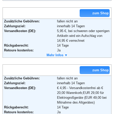
Lieferung in:
Soziale Kanäle:
Weitere Zahlungsmethoden:
zum Shop
Weiterführende Informationen:
Blog
,
AGB
Zusätzliche Gebühren:
fallen nicht an
Zahlungsziel:
innerhalb 14 Tagen
Adresse:
Baur Versand (GmbH & Co KG)
Versandkosten (DE):
5,95 €, bei schweren oder sperrigen
Bahnhofstraße 10
Artikeln wird ein Aufschlag von
96222 Burgkunstadt
14,95 € verrechnet
Telefon:
+49 (0)180-530 50 50
Rückgaberecht:
14 Tage
Fax:
+49 (0)9572-91 22 55
Retoure kostenlos:
Ja
Email:
service@baur.de
Retourenschein:
Mehr Infos ▼
im Paket enthalten
Soziale Kanäle:
Lieferung in:
Weitere Zahlungsmethoden:
zum Shop
Weiterführende Informationen:
Blog
,
AGB
Adresse:
Heinrich Heine GmbH
Zusätzliche Gebühren:
fallen nicht an
Windeckstraße 15
Zahlungsziel:
innerhalb 14 Tagen
D-76135 Karlsruhe
Versandkosten (DE):
€ 4,95 - Versandkostenfrei ab €
Telefon:
0180–53636
20,00 Warenkorb;EUR 29,00 für
Fax:
+49-(0)721-991 1919
Elektrogroßgeräte (EUR 49,00 bei
Email:
info@heine.de
Mitnahme des Altgerätes)
Soziale Kanäle:
Rückgaberecht:
14 Tage
Retoure kostenlos:
Ja