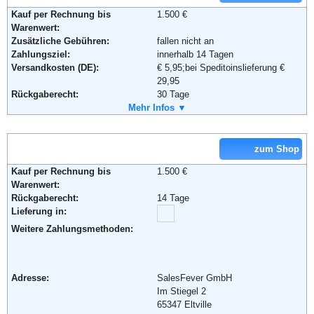
Kauf per Rechnung bis
1.500 €
Warenwert:
Zusätzliche Gebühren:
fallen nicht an
Adresse:
BUTLERS GmbH & Co. KG
Zahlungsziel:
innerhalb 14 Tagen
Hohenzollernring 16-18
Versandkosten (DE):
€ 5,95;bei Speditoinslieferung €
50672 Köln
29,95
Telefon:
+49 (0) 221 272 648 0
Rückgaberecht:
30 Tage
Fax:
+49 (0) 221 272 648 48
Retoure kostenlos:
Mehr Infos ▼
Ja
Email:
info@butlers.com
Retourenschein:
im Paket enthalten
Soziale Kanäle:
Lieferung in:
Weiterführende Informationen:
AGB
zum Shop
Weitere Zahlungsmethoden:
Kauf per Rechnung bis
1.500 €
Warenwert:
Rückgaberecht:
14 Tage
Adresse:
Handelsgesellschaft für Baustoffe
Lieferung in:
mbH & Co. KG
Celler Straße 47
Weitere Zahlungsmethoden:
29614 Soltau
Telefon:
018105030003
Fax:
05191-98664-028
Adresse:
SalesFever GmbH
Email:
info@hagebau.de
Im Stiegel 2
Soziale Kanäle:
65347 Eltville