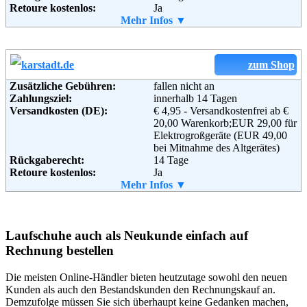
Retoure kostenlos:
Ja
Retourenschein:
Mehr Infos ▼
im Paket enthalten
Lieferung in:
Weitere Zahlungsmethoden:
zum Shop
Zusätzliche Gebühren:
fallen nicht an
Zahlungsziel:
innerhalb 14 Tagen
Adresse:
adidas International Trading B.V.
Versandkosten (DE):
€ 4,95 - Versandkostenfrei ab €
Atlas Arena, Africa Building
20,00 Warenkorb;EUR 29,00 für
Hoogoorddreef 9a
Elektrogroßgeräte (EUR 49,00
1101 BA Amsterdam ZO
bei Mitnahme des Altgerätes)
Niederlande
Rückgaberecht:
14 Tage
Telefon:
+49 (0) 800 – 377 37 71
Retoure kostenlos:
Ja
Email:
service@mail.shop.adidas.de
Retourenschein:
Mehr Infos ▼
im Paket enthalten
Soziale Kanäle:
Lieferung in:
Weitere Zahlungsmethoden:
Weiterführende
Blog
,
AGB
Laufschuhe auch als Neukunde einfach auf
Informationen:
Rechnung bestellen
Die meisten Online-Händler bieten heutzutage sowohl den neuen
Adresse:
KARSTADT Warenhaus GmbH
Kunden als auch den Bestandskunden den Rechnungskauf an.
Theodor-Althoff-Str. 2
Demzufolge müssen Sie sich überhaupt keine Gedanken machen,