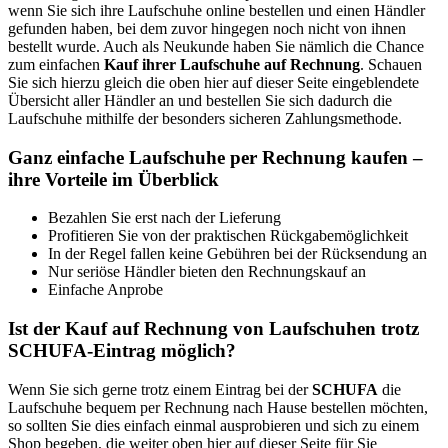
45133 Essen
wenn Sie sich ihre Laufschuhe online bestellen und einen Händler
Telefon:
+49 (0) 180 - 5114414
gefunden haben, bei dem zuvor hingegen noch nicht von ihnen
Fax:
+49 (0) 180 - 5446610
bestellt wurde. Auch als Neukunde haben Sie nämlich die Chance
Email:
hotline@karstadt.de
zum einfachen
Kauf ihrer Laufschuhe auf Rechnung
. Schauen
Soziale Kanäle:
Sie sich hierzu gleich die oben hier auf dieser Seite eingeblendete
Übersicht aller Händler an und bestellen Sie sich dadurch die
Laufschuhe mithilfe der besonders sicheren Zahlungsmethode.
Weiterführende
AGB
Informationen:
Ganz einfache Laufschuhe per Rechnung kaufen –
ihre Vorteile im Überblick
Bezahlen Sie erst nach der Lieferung
Profitieren Sie von der praktischen Rückgabemöglichkeit
In der Regel fallen keine Gebühren bei der Rücksendung an
Nur seriöse Händler bieten den Rechnungskauf an
Einfache Anprobe
Ist der Kauf auf Rechnung von Laufschuhen trotz
SCHUFA-Eintrag möglich?
Wenn Sie sich gerne trotz einem Eintrag bei der
SCHUFA
die
Laufschuhe bequem per Rechnung nach Hause bestellen möchten,
so sollten Sie dies einfach einmal ausprobieren und sich zu einem
Shop begeben, die weiter oben hier auf dieser Seite für Sie