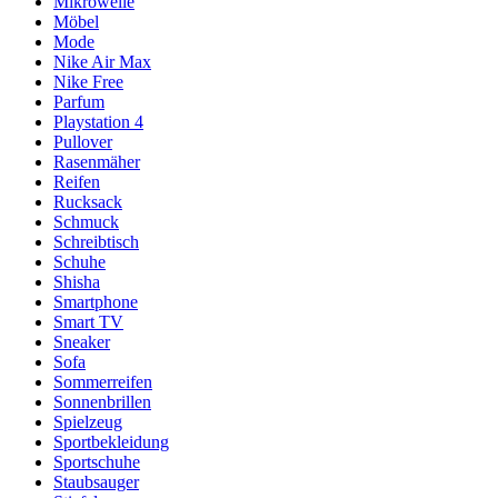
Mikrowelle
Möbel
Mode
Nike Air Max
Nike Free
Parfum
Playstation 4
Pullover
Rasenmäher
Reifen
Rucksack
Schmuck
Schreibtisch
Schuhe
Shisha
Smartphone
Smart TV
Sneaker
Sofa
Sommerreifen
Sonnenbrillen
Spielzeug
Sportbekleidung
Sportschuhe
Staubsauger