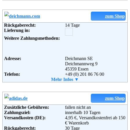
Lieferung in:
Soziale Kanäle:
Weitere Zahlungsmethoden:
zum Shop
Weiterführende
Blog
,
AGB
Rückgaberecht:
14 Tage
Informationen:
Lieferung in:
Adresse:
Nike Retail, BV
Colosseum 1
Weitere Zahlungsmethoden:
1213 NL Hilversum
Niederlande
Telefon:
+49 (0) 6995206453
Soziale Kanäle:
Adresse:
Deichmann SE
Deichmannweg 9
45359 Essen
Telefon:
+49 (0) 201 86 76 00
Fax:
Mehr Infos ▼
+49 (0) 201 6 14 13 96
Email:
service-de@deichmann.com
Soziale Kanäle:
zum Shop
Weiterführende
Blog
,
AGB
Zusätzliche Gebühren:
fallen nicht an
Informationen:
Zahlungsziel:
innerhalb 10 Tagen
Versandkosten (DE):
4,95 €, Versandkostenfrei ab 150
€ Warenkorb
Rückgaberecht:
30 Tage