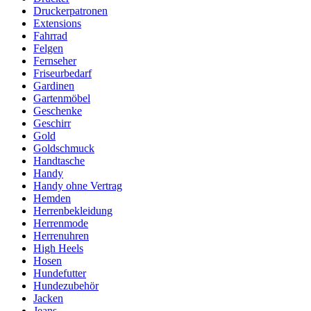
Druckerpatronen
Extensions
Fahrrad
Felgen
Fernseher
Friseurbedarf
Gardinen
Gartenmöbel
Geschenke
Geschirr
Gold
Goldschmuck
Handtasche
Handy
Handy ohne Vertrag
Hemden
Herrenbekleidung
Herrenmode
Herrenuhren
High Heels
Hosen
Hundefutter
Hundezubehör
Jacken
Jeans