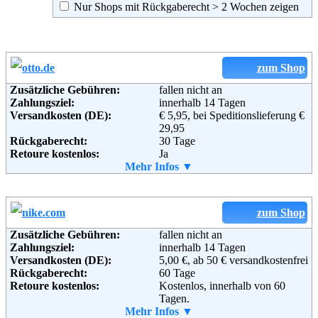
Nur Shops mit Rückgaberecht > 2 Wochen zeigen
zum Shop
Zusätzliche Gebühren:
fallen nicht an
Zahlungsziel:
innerhalb 14 Tagen
Versandkosten (DE):
€ 5,95, bei Speditionslieferung €
29,95
Rückgaberecht:
30 Tage
Retoure kostenlos:
Ja
Retourenschein:
Mehr Infos ▼
im Paket enthalten
Lieferung in:
Weitere Zahlungsmethoden:
zum Shop
Zusätzliche Gebühren:
fallen nicht an
Zahlungsziel:
innerhalb 14 Tagen
Adresse:
Otto GmbH & Co KG
Versandkosten (DE):
5,00 €, ab 50 € versandkostenfrei
Wandsbeker Straße 3-7
Rückgaberecht:
60 Tage
22172 Hamburg
Retoure kostenlos:
Kostenlos, innerhalb von 60
Telefon:
+49 (0)40 - 6461 - 0
Tagen.
Fax:
+49 (0)40 - 6461 - 8571
Retourenschein:
Mehr Infos ▼
per Mail
Email:
service@otto.de