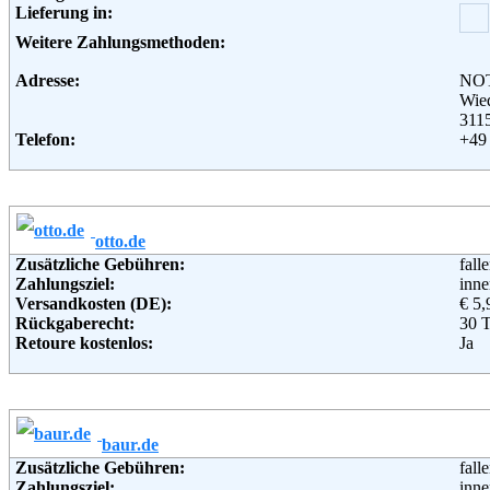
Lieferung in:
Weitere Zahlungsmethoden:
Adresse:
NO
Wie
3115
Telefon:
+49 
Fax:
+49 
Email:
vert
Soziale Kanäle:
Weiterführende Informationen:
Blo
otto.de
Zusätzliche Gebühren:
fall
Zahlungsziel:
inne
Versandkosten (DE):
€ 5,
Rückgaberecht:
30 
Retoure kostenlos:
Ja
Retourenschein:
im P
Lieferung in:
Weitere Zahlungsmethoden:
baur.de
Adresse:
Ott
Zusätzliche Gebühren:
fall
Wan
Zahlungsziel:
inne
221