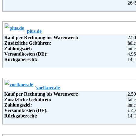
264
Telefon:
+49
Fax:
+49
Email:
info
Soziale Kanäle:
plus.de
Kauf per Rechnung bis Warenwert:
2.50
Zusätzliche Gebühren:
fall
Zahlungsziel:
inne
Versandkosten (DE):
4,95
Rückgaberecht:
14 
Retoure kostenlos:
Ja
Retourenschein:
im P
Lieferung in:
Weitere Zahlungsmethoden:
voelkner.de
Kauf per Rechnung bis Warenwert:
2.50
Adresse:
Plu
Zusätzliche Gebühren:
fall
Wiss
Zahlungsziel:
inne
454
Versandkosten (DE):
€ 4,
Telefon:
+49 
Rückgaberecht:
14 
Email:
serv
Retoure kostenlos:
Ja
Soziale Kanäle:
Retourenschein:
im P
Weiterführende Informationen:
Blo
Lieferung in: