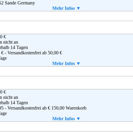
52 Sande Germany
 (0)4422 955-333
Mehr Infos ▼
 (0)4422 955-111
@reichelt.de
0 €
en nicht an
rhalb 14 Tagen
 € - Versandkostenfrei ab 50,00 €
Tage
Mehr Infos ▼
aket enthalten
0 €
s Online GmbH
en nicht an
ollstraße 5 - 43
rhalb 14 Tagen
78 Mülheim an der Ruhr
95 - Versandkostenfrei ab € 150,00 Warenkorb
(0) 208 - 882290
Tage
ice@plus.de
Mehr Infos ▼
aket enthalten
g
,
AGB