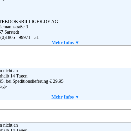
TEBOOKSBILLIGER.DE AG
demannstraße 3
7 Sarstedt
(0)1805 - 99971 - 31
(0)1805 - 99971 - 32
Mehr Infos ▼
rieb@notebooksbilliger.de
g
,
AGB
en nicht an
rhalb 14 Tagen
95, bei Speditionslieferung € 29,95
Tage
aket enthalten
Mehr Infos ▼
o GmbH & Co KG
en nicht an
dsbeker Straße 3-7
rhalb 14 Tagen
72 Hamburg