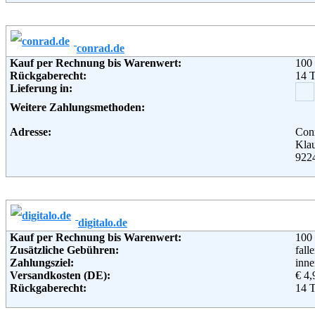
Retourenschein:
Muss
Weiterführende Informationen:
Blo
Lieferung in:
Weitere Zahlungsmethoden:
conrad.de
Kauf per Rechnung bis Warenwert:
100
Adresse:
Amaz
Rückgaberecht:
14 
Rue 
Lieferung in:
233
Telefon:
+49 
Weitere Zahlungsmethoden:
Email:
imp
Soziale Kanäle:
Adresse:
Conr
Weiterführende Informationen:
AG
Klau
922
Telefon:
+49 
Fax:
+49 
Email:
web
Soziale Kanäle:
digitalo.de
Weiterführende Informationen:
Blo
Kauf per Rechnung bis Warenwert:
100
Zusätzliche Gebühren:
fall
Zahlungsziel:
inne
Versandkosten (DE):
€ 4,
Rückgaberecht:
14 
Retoure kostenlos:
Ja
Retourenschein:
im P