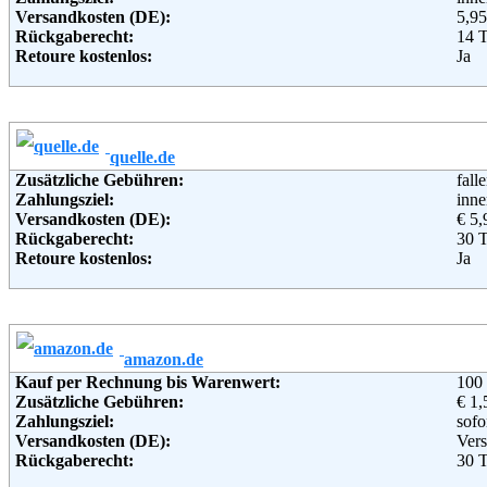
Versandkosten (DE):
5,95
Telefon:
+49 
Rückgaberecht:
14 
Fax:
+49 
Retoure kostenlos:
Ja
Email:
serv
Retourenschein:
im P
Soziale Kanäle:
Lieferung in:
Weiterführende Informationen:
Blo
Weitere Zahlungsmethoden:
quelle.de
Adresse:
Bau
Zusätzliche Gebühren:
fall
Bah
Zahlungsziel:
inne
962
Versandkosten (DE):
€ 5,
Telefon:
+49
Rückgaberecht:
30 
Fax:
+49
Retoure kostenlos:
Ja
Email:
ser
Retourenschein:
im P
Soziale Kanäle:
Lieferung in:
Weiterführende Informationen:
Blo
Weitere Zahlungsmethoden:
amazon.de
Adresse:
QU
Kauf per Rechnung bis Warenwert:
100
Chri
Zusätzliche Gebühren:
€ 1,
202
Zahlungsziel:
sofo
Telefon:
+49 
Versandkosten (DE):
Vers
Fax:
+49 
Rückgaberecht:
30 T
Email:
serv
Retoure kostenlos:
Ja, 
Soziale Kanäle: