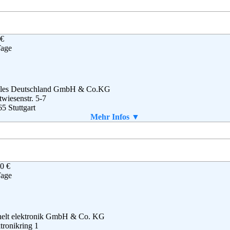
 €
n Retail International GmbH
Tage
dring 98a
09 Nürnberg
tschland
180 5 12 22 35
180 5 12 22 36
ples Deutschland GmbH & Co.KG
@digitalo.de
twiesenstr. 5-7
5 Stuttgart
B
(0) 800 - 707 80 80
Mehr Infos ▼
(0) 800 - 808 90 90
enservice@online.staples.de
B
0 €
Tage
chelt elektronik GmbH & Co. KG
tronikring 1