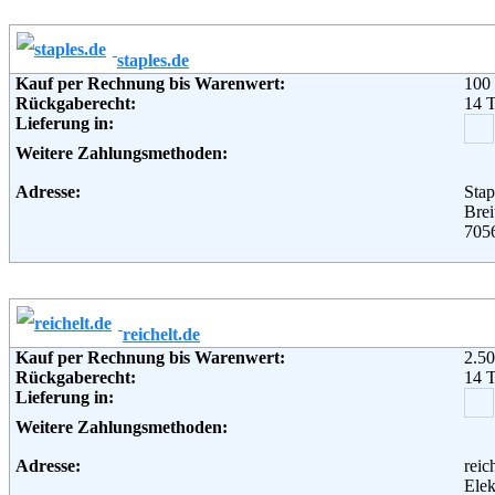
Lieferung in:
Weitere Zahlungsmethoden:
staples.de
Kauf per Rechnung bis Warenwert:
100
Adresse:
Re-I
Rückgaberecht:
14 
Nor
Lieferung in:
904
Deu
Weitere Zahlungsmethoden:
Telefon:
+49 
Fax:
+49 
Adresse:
Sta
Email:
info
Brei
Soziale Kanäle:
7056
Weiterführende Informationen:
AG
Telefon:
+49 
Fax:
+49 
Email:
Kund
Soziale Kanäle:
reichelt.de
Weiterführende Informationen:
AG
Kauf per Rechnung bis Warenwert:
2.50
Rückgaberecht:
14 
Lieferung in:
Weitere Zahlungsmethoden:
Adresse:
rei
Elek