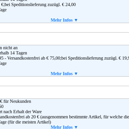
 €;bei Speditionslieferung zuzügl. € 24,00
(0)40 - 6461 - 0
Tage
(0)40 - 6461 - 8571
ice@otto.de
aket enthalten
Mehr Infos ▼
g
,
AGB
r Versand (GmbH & Co KG)
en nicht an
nhofstraße 10
rhalb 14 Tagen
22 Burgkunstadt
95 - Versandkostenfrei ab € 75,00;bei Speditionslieferung zuzügl. € 19,
 (0)180-530 50 50
Tage
 (0)9572-91 22 55
vice@baur.de
aket enthalten
Mehr Infos ▼
g
,
AGB
ELLE GmbH
 € für Neukunden
stoph-Probst-Weg 4
50
51 Hamburg
rt nach Erhalt der Ware
(0) 180 - 6 111 100
andkostenfrei ab 20 € (ausgenommen bestimmte Artikel, für welche die V
(0) 180 - 5 311 552
age (für die meisten Artikel)
ice@quelle.de
ab einem Warenwert von 40 €.
Mehr Infos ▼