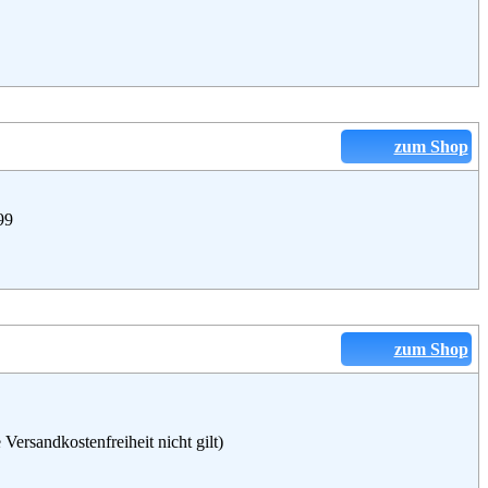
zum Shop
99
zum Shop
ersandkostenfreiheit nicht gilt)