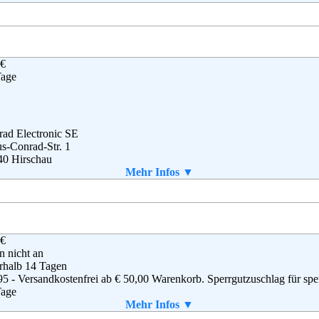
 selbst gedruckt werden
g
,
AGB
 €
on EU S.a.r.l.
Tage
Plaetis
8 Luxemburg
(0)8 00-3 63 84 6
ressum@amazon.de
ad Electronic SE
B
s-Conrad-Str. 1
40 Hirschau
(0) 1805 - 312111
Mehr Infos ▼
(0) 1805 - 312110
master@conrad.de
g
,
AGB
 €
en nicht an
rhalb 14 Tagen
95 - Versandkostenfrei ab € 50,00 Warenkorb. Sperrgutzuschlag für sper
Tage
Mehr Infos ▼
aket enthalten