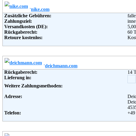
Weitere Zahlungsmethoden:
nike.com
Adresse:
bonp
Zusätzliche Gebühren:
fall
Hald
Zahlungsziel:
inne
221
Versandkosten (DE):
5,00
Telefon:
+49 
Rückgaberecht:
60 
Fax:
+49 
Retoure kostenlos:
Kost
Email:
serv
Retourenschein:
per 
Soziale Kanäle:
Lieferung in:
Weiterführende Informationen:
AG
Weitere Zahlungsmethoden:
deichmann.com
Adresse:
Nike
Rückgaberecht:
14 
Col
Lieferung in:
121
Nie
Weitere Zahlungsmethoden:
Telefon:
+49
Soziale Kanäle:
Adresse:
Dei
Dei
453
Telefon:
+49 
Fax:
+49 
Email:
ser
Soziale Kanäle:
Weiterführende Informationen:
Blo