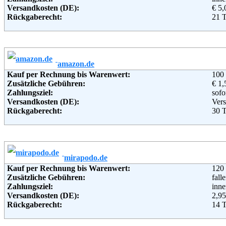
Versandkosten (DE):
€ 5,
Nie
Rückgaberecht:
21 
Telefon:
+49 
Retoure kostenlos:
Nei
Email:
serv
Retourenschein:
Muss
Soziale Kanäle:
Lieferung in:
Weiterführende Informationen:
Blo
Weitere Zahlungsmethoden:
amazon.de
Kauf per Rechnung bis Warenwert:
100
Adresse:
43e
Zusätzliche Gebühren:
€ 1,
Oli
Zahlungsziel:
sofo
Pete
Versandkosten (DE):
Vers
360
Rückgaberecht:
30 T
Telefon:
+49
Retoure kostenlos:
Ja, 
Fax:
+49
Retourenschein:
Muss
Email:
inf
Lieferung in:
Soziale Kanäle:
Weiterführende Informationen:
Blo
Weitere Zahlungsmethoden:
mirapodo.de
Kauf per Rechnung bis Warenwert:
120
Adresse:
Amaz
Zusätzliche Gebühren:
fall
Rue 
Zahlungsziel:
inne
233
Versandkosten (DE):
2,95
Telefon:
+49 
Rückgaberecht:
14 
Email:
imp
Retoure kostenlos:
Ja
Soziale Kanäle:
Retourenschein:
im P
Weiterführende Informationen:
AG