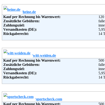
Lieferung in:
Weitere Zahlungsmethoden:
heine.de
Kauf per Rechnung bis Warenwert:
120
Adresse:
Mir
Zusätzliche Gebühren:
fall
c/o 
Zahlungsziel:
inne
Mich
Versandkosten (DE):
5,95
962
Rückgaberecht:
14 
Telefon:
+49 
Retoure kostenlos:
Ja
Fax:
+49 
Retourenschein:
im P
Email:
ser
Lieferung in:
Soziale Kanäle:
Weiterführende Informationen:
Blo
Weitere Zahlungsmethoden:
witt-weiden.de
Kauf per Rechnung bis Warenwert:
500
Adresse:
Hei
Zusätzliche Gebühren:
fall
Win
Zahlungsziel:
inne
D-7
Versandkosten (DE):
5,95
Telefon:
018
Rückgaberecht:
14 
Fax:
+49
Retoure kostenlos:
Ja
Email:
inf
Retourenschein:
im P
Soziale Kanäle:
Lieferung in:
Weiterführende Informationen:
Blo
Weitere Zahlungsmethoden:
sportscheck.com
Kauf per Rechnung bis Warenwert:
500
Adresse:
WI