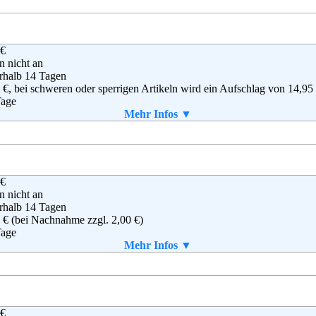
 €
apodo GmbH
en nicht an
Baur FullfillmentSolutions GmbH
rhalb 14 Tagen
ael-Dechant-Str.11
 €, bei schweren oder sperrigen Artikeln wird ein Aufschlag von 14,95
60 Weismain
Tage
(0)800 - 585 5000
Mehr Infos ▼
(0)800 - 585 5001
aket enthalten
vice@mirapodo.de
g
,
AGB
 €
nrich Heine GmbH
en nicht an
deckstraße 15
rhalb 14 Tagen
6135 Karlsruhe
 € (bei Nachnahme zzgl. 2,00 €)
0–53636
Tage
-(0)721-991 1919
Mehr Infos ▼
o@heine.de
aket enthalten
g
,
AGB
 €
TT-WEIDEN