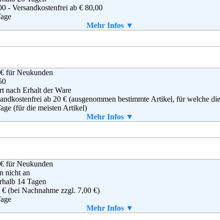
00 - Versandkostenfrei ab € 80,00
derlande
Tage
(0) 800 – 377 37 71
n
Mehr Infos ▼
ice@mail.shop.adidas.de
 selbst gedruckt werden
g
,
AGB
 € für Neukunden
inhalb GbR
50
ver Baumgart & Mischa Krewer
rt nach Erhalt der Ware
rstor 7
andkostenfrei ab 20 € (ausgenommen bestimmte Artikel, für welche die V
37 Fulda
age (für die meisten Artikel)
 661 3605693
ab einem Warenwert von 40 €.
Mehr Infos ▼
 661 2516843
 selbst gedruckt werden
o@43einhalb.com
g
,
AGB
 € für Neukunden
on EU S.a.r.l.
en nicht an
Plaetis
rhalb 14 Tagen
8 Luxemburg
 € (bei Nachnahme zzgl. 7,00 €)
(0)8 00-3 63 84 6
Tage
ressum@amazon.de
Mehr Infos ▼
aket enthalten
B