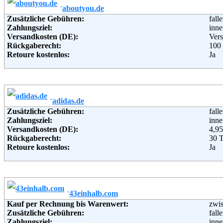
aboutyou.de
Zusätzliche Gebühren:
fall
Zahlungsziel:
inne
Versandkosten (DE):
Vers
Rückgaberecht:
100
Retoure kostenlos:
Ja
Retourenschein:
Muss
Lieferung in:
Weitere Zahlungsmethoden:
adidas.de
Adresse:
AB
Zusätzliche Gebühren:
fall
Chri
Zahlungsziel:
inne
D-2
Versandkosten (DE):
4,95
Telefon:
080
Rückgaberecht:
30 
Email:
kun
Retoure kostenlos:
Ja
Soziale Kanäle:
Retourenschein:
im P
Weiterführende Informationen:
AG
Lieferung in:
Weitere Zahlungsmethoden:
43einhalb.com
Adresse:
adid
Kauf per Rechnung bis Warenwert:
zwi
Atla
Zusätzliche Gebühren:
fall
Hoo
Zahlungsziel:
inne
110