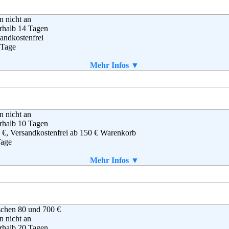
en nicht an
rhalb 14 Tagen
andkostenfrei
 Tage
 selbst gedruckt werden
Mehr Infos ▼
OUT YOU GmbH
en nicht an
stoph-Probst-Weg 4
rhalb 10 Tagen
0251 Hamburg
 €, Versandkostenfrei ab 150 € Warenkorb
0 30 15 085
Tage
denservice@aboutyou.de
aket enthalten
Mehr Infos ▼
B
as International Trading B.V.
schen 80 und 700 €
s Arena, Africa Building
en nicht an
goorddreef 9a
rhalb 20 Tagen
1 BA Amsterdam ZO