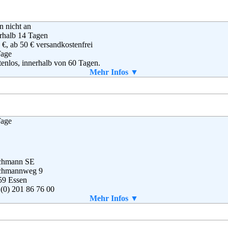
rix Handelsgesellschaft mbH
en nicht an
esdorfer Straße 61
rhalb 14 Tagen
79 Hamburg
 €, ab 50 € versandkostenfrei
(0) 40 – 64 62 – 0
Tage
(0) 40 – 64 62 –37 00
enlos, innerhalb von 60 Tagen.
ice@bonprix.net
Mail
Mehr Infos ▼
B
 Retail, BV
Tage
osseum 1
3 NL Hilversum
derlande
 (0) 6995206453
chmann SE
chmannweg 9
59 Essen
(0) 201 86 76 00
(0) 201 6 14 13 96
Mehr Infos ▼
vice-de@deichmann.com
g
,
AGB