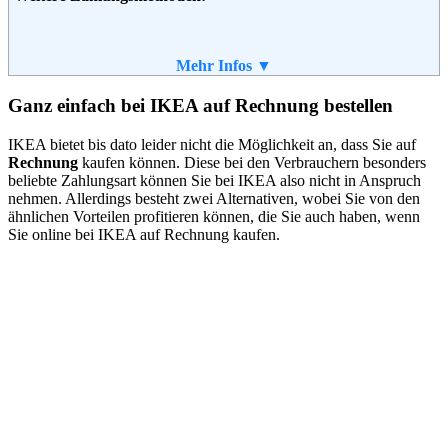
Adresse:
Mehr Infos ▼
IKEA Deutschland GmbH & Co.
KG
Am Wandersmann 2 - 4
Ganz einfach bei IKEA auf Rechnung bestellen
65719 Hofheim-Wallau
Telefon:
061 92 / 93 99999
IKEA bietet bis dato leider nicht die Möglichkeit an, dass Sie auf
Email:
kontakt.de@ikea.com
Rechnung
kaufen können. Diese bei den Verbrauchern besonders
Soziale Kanäle:
beliebte Zahlungsart können Sie bei IKEA also nicht in Anspruch
nehmen. Allerdings besteht zwei Alternativen, wobei Sie von den
ähnlichen Vorteilen profitieren können, die Sie auch haben, wenn
Sie online bei IKEA auf Rechnung kaufen.