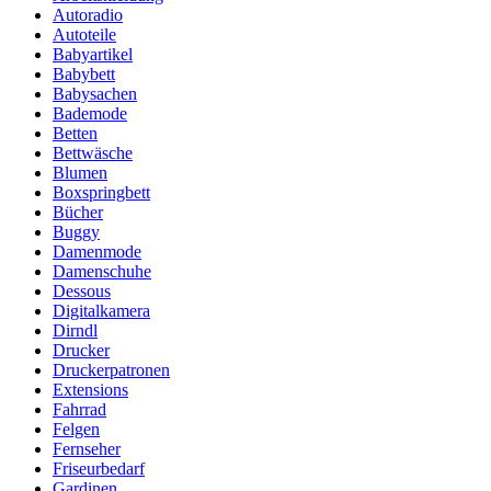
Autoradio
Autoteile
Babyartikel
Babybett
Babysachen
Bademode
Betten
Bettwäsche
Blumen
Boxspringbett
Bücher
Buggy
Damenmode
Damenschuhe
Dessous
Digitalkamera
Dirndl
Drucker
Druckerpatronen
Extensions
Fahrrad
Felgen
Fernseher
Friseurbedarf
Gardinen