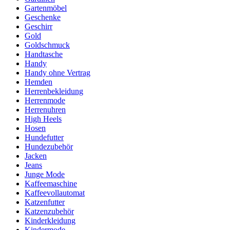
Gartenmöbel
Geschenke
Geschirr
Gold
Goldschmuck
Handtasche
Handy
Handy ohne Vertrag
Hemden
Herrenbekleidung
Herrenmode
Herrenuhren
High Heels
Hosen
Hundefutter
Hundezubehör
Jacken
Jeans
Junge Mode
Kaffeemaschine
Kaffeevollautomat
Katzenfutter
Katzenzubehör
Kinderkleidung
Kindermode